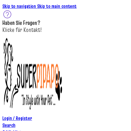
Skip to navigation
Skip to main content
Haben Sie
Fragen
?
K
licke
für
Kontakt!
Login / Register
Search