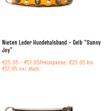
Nieten Leder Hundehalsband – Gelb “Sunny
Joy”
€
25.95
–
€
51.95
Preisspanne: €25.95 bis
€51.95
Inkl. MwSt.