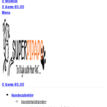
0
Wishlist
0
items
€
0.00
Menu
0
items
€
0.00
Hundezubehör
Hundehalsbänder