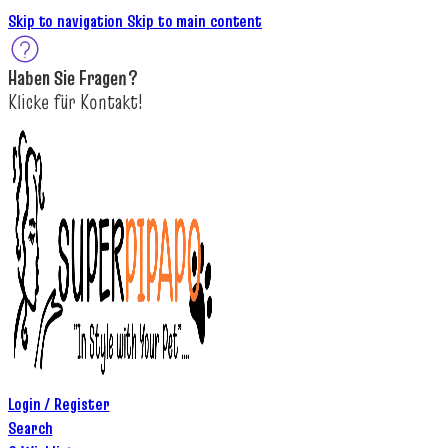
Skip to navigation
Skip to main content
Haben Sie
Fragen
?
K
licke
für
Kontakt!
Login / Register
Search