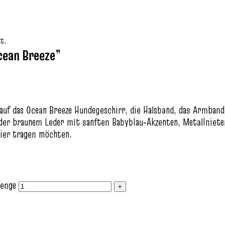
St.
cean Breeze”
 auf das Ocean Breeze Hundegeschirr, die Halsband, das Armba
der braunem Leder mit sanften Babyblau‑Akzenten, Metallnieten
Tier tragen möchten.
Menge