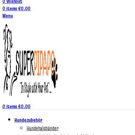
0
Wishlist
0
items
€
0.00
Menu
0
items
€
0.00
Hundezubehör
Hundehalsbänder