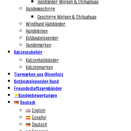
Halsbänder Welpen & Chihuahuas
Hundegeschirre
Geschirre Welpen & Chihuahuas
Windhund Halsbänder
Hundeleinen
Kotbeutelspender
Hundemarken
Katzenzubehör
Katzenhalsbänder
Katzenmarken
Tiermarken aus Olivenholz
Kotbeutelspender Hund
Freundschaftsarmbänder
★
Kundenbewertungen
Deutsch
English
Español
Deutsch