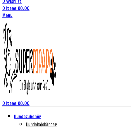
0
Wishlist
0
items
€
0.00
Menu
0
items
€
0.00
Hundezubehör
Hundehalsbänder