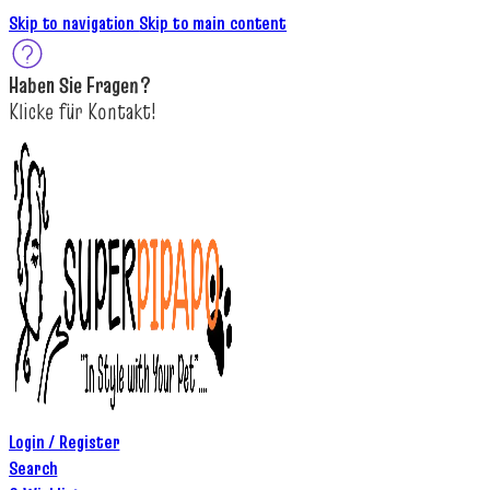
Skip to navigation
Skip to main content
Haben Sie
Fragen
?
K
licke
für
Kontakt!
Login / Register
Search