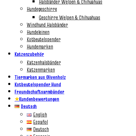
Halsbänder Welpen & Chihuahuas
Hundegeschirre
Geschirre Welpen & Chihuahuas
Windhund Halsbänder
Hundeleinen
Kotbeutelspender
Hundemarken
Katzenzubehör
Katzenhalsbänder
Katzenmarken
Tiermarken aus Olivenholz
Kotbeutelspender Hund
Freundschaftsarmbänder
★
Kundenbewertungen
Deutsch
English
Español
Deutsch