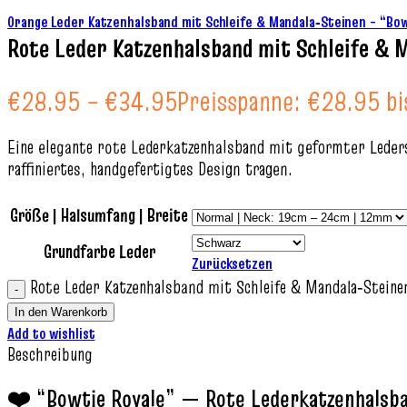
Orange Leder Katzenhalsband mit Schleife & Mandala‑Steinen – “B
Rote Leder Katzenhalsband mit Schleife & 
€
28.95
–
€
34.95
Preisspanne: €28.95 b
Eine elegante rote Lederkatzenhalsband mit geformter Ledersc
raffiniertes, handgefertigtes Design tragen.
Größe | Halsumfang | Breite
Grundfarbe Leder
Zurücksetzen
Rote Leder Katzenhalsband mit Schleife & Mandala‑Stein
In den Warenkorb
Add to wishlist
Beschreibung
❤️ “Bowtie Royale” — Rote Lederkatzenhalsba