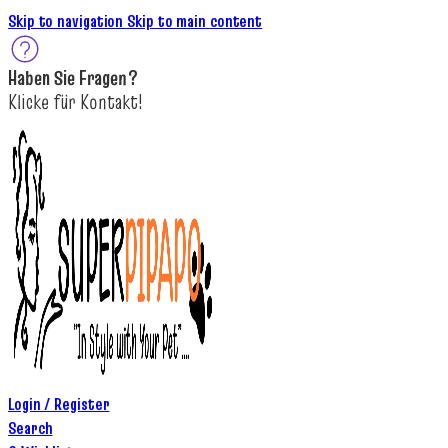
Skip to navigation
Skip to main content
Haben Sie
Fragen
?
K
licke
für
Kontakt!
Login / Register
Search