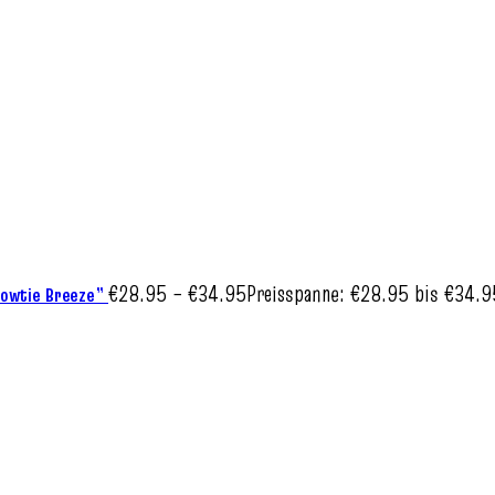
€
28.95
–
€
34.95
Preisspanne: €28.95 bis €34.9
“Bowtie Breeze”