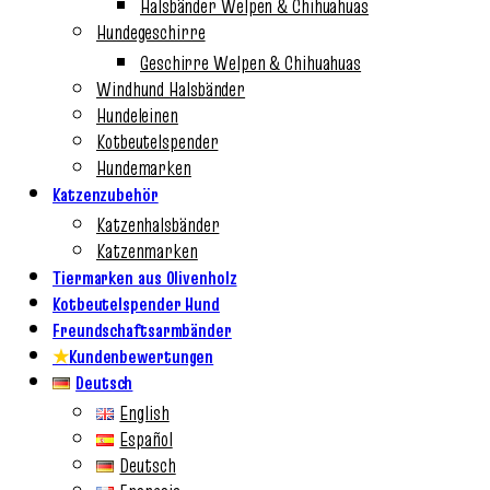
Halsbänder Welpen & Chihuahuas
Hundegeschirre
Geschirre Welpen & Chihuahuas
Windhund Halsbänder
Hundeleinen
Kotbeutelspender
Hundemarken
Katzenzubehör
Katzenhalsbänder
Katzenmarken
Tiermarken aus Olivenholz
Kotbeutelspender Hund
Freundschaftsarmbänder
★
Kundenbewertungen
Deutsch
English
Español
Deutsch