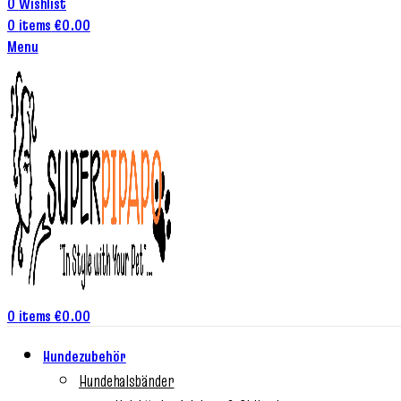
0
Wishlist
0
items
€
0.00
Menu
0
items
€
0.00
Hundezubehör
Hundehalsbänder