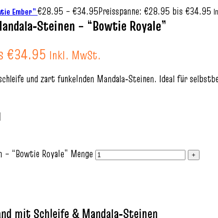
€
28.95
–
€
34.95
Preisspanne: €28.95 bis €34.95
owtie Ember”
I
Mandala‑Steinen – “Bowtie Royale”
is €34.95
Inkl. MwSt.
hleife und zart funkelnden Mandala‑Steinen. Ideal für selbstb
en – “Bowtie Royale” Menge
nd mit Schleife & Mandala‑Steinen