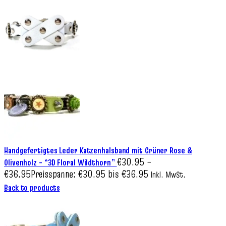
Handgefertigtes Leder Katzenhalsband mit Grüner Rose &
€
30.95
–
Olivenholz – “3D Floral Wildthorn”
€
36.95
Preisspanne: €30.95 bis €36.95
Inkl. MwSt.
Back to products