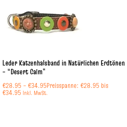
Leder Katzenhalsband in Natürlichen Erdtönen
– “Desert Calm”
€
28.95
–
€
34.95
Preisspanne: €28.95 bis
€34.95
Inkl. MwSt.