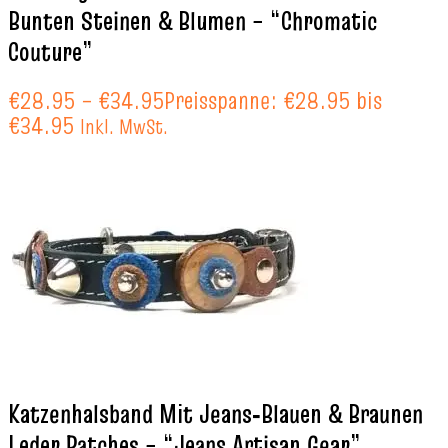
Bunten Steinen & Blumen – “Chromatic
Couture”
€
28.95
–
€
34.95
Preisspanne: €28.95 bis
€34.95
Inkl. MwSt.
Katzenhalsband Mit Jeans‑Blauen & Braunen
Leder Patches – “Jeans Artisan Gear”