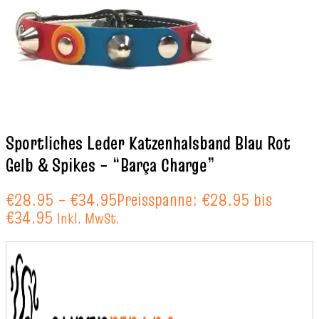
Sportliches Leder Katzenhalsband Blau Rot
Gelb & Spikes – “Barça Charge”
€
28.95
–
€
34.95
Preisspanne: €28.95 bis
€34.95
Inkl. MwSt.