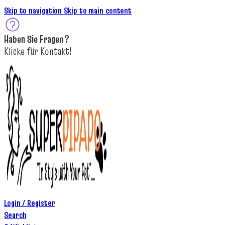
Skip to navigation
Skip to main content
Haben Sie
Fragen
?
K
licke
für
Kontakt!
Login / Register
Search