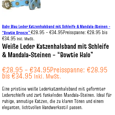
Baby Blau Leder Katzenhalsband mit Schleife & Mandala‑Steinen –
€
28.95
–
€
34.95
Preisspanne: €28.95 bis
“Bowtie Breeze”
€34.95
Inkl. MwSt.
Weiße Leder Katzenhalsband mit Schleife
& Mandala‑Steinen – “Bowtie Halo”
€
28.95
–
€
34.95
Preisspanne: €28.95
bis €34.95
Inkl. MwSt.
Eine pristine weiße Lederkatzenhalsband mit geformter
Lederschleife und zart funkelnden Mandala‑Steinen. Ideal für
ruhige, anmutige Katzen, die zu klaren Tönen und einem
eleganten, lichtvollen Handwerksstil passen.