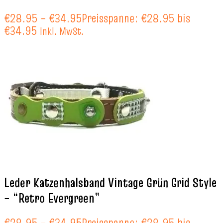
€
28.95
–
€
34.95
Preisspanne: €28.95 bis
€34.95
Inkl. MwSt.
Leder Katzenhalsband Vintage Grün Grid Style
– “Retro Evergreen”
€
28.95
–
€
34.95
Preisspanne: €28.95 bis