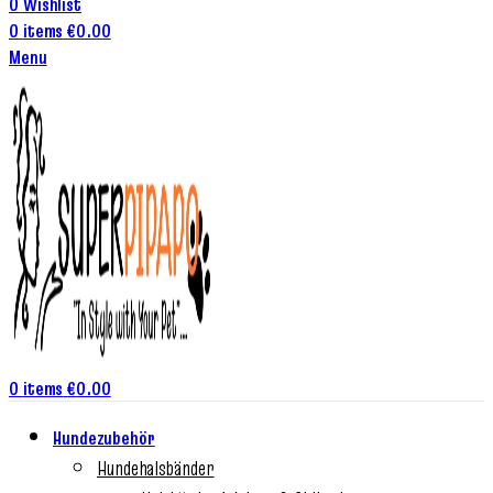
0
Wishlist
0
items
€
0.00
Menu
0
items
€
0.00
Hundezubehör
Hundehalsbänder