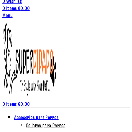
0
Wishlist
0
items
€
0.00
Menu
0
items
€
0.00
Accesorios para Perros
Collares para Perros