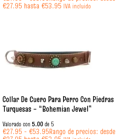
€27.95 hasta €53.95
IVA incluido
Collar De Cuero Para Perro Con Piedras
Turquesas – “Bohemian Jewel”
Valorado con
5.00
de 5
€
27.95
-
€
53.95
Rango de precios: desde