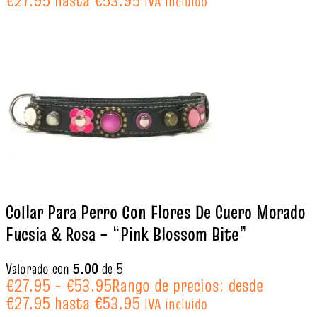
€27.95 hasta €53.95
IVA incluido
Collar Para Perro Con Flores De Cuero Morado
Fucsia & Rosa – “Pink Blossom Bite”
Valorado con
5.00
de 5
€
27.95
-
€
53.95
Rango de precios: desde
€27.95 hasta €53.95
IVA incluido