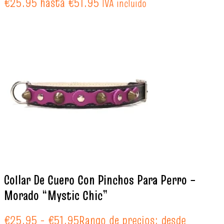
€25.95 hasta €51.95
IVA incluido
Collar De Cuero Con Pinchos Para Perro –
Morado “Mystic Chic”
€
25.95
-
€
51.95
Rango de precios: desde