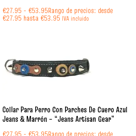
€
27.95
-
€
53.95
Rango de precios: desde
€27.95 hasta €53.95
IVA incluido
Collar Para Perro Con Parches De Cuero Azul
Jeans & Marrón – “Jeans Artisan Gear”
€
27.95
-
€
53.95
Rango de precios: desde