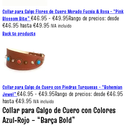
Collar para Galgo Flores de Cuero Morado Fucsia & Rosa – “Pink
€
46.95
-
€
49.95
Rango de precios: desde
Blossom Bite”
€46.95 hasta €49.95
IVA incluido
Back to products
Collar para Galgo de Cuero con Piedras Turquesas – “Bohemian
€
46.95
-
€
49.95
Rango de precios: desde €46.95
Jewel”
hasta €49.95
IVA incluido
Collar para Galgo de Cuero con Colores
Azul‑Rojo – “Barça Bold”