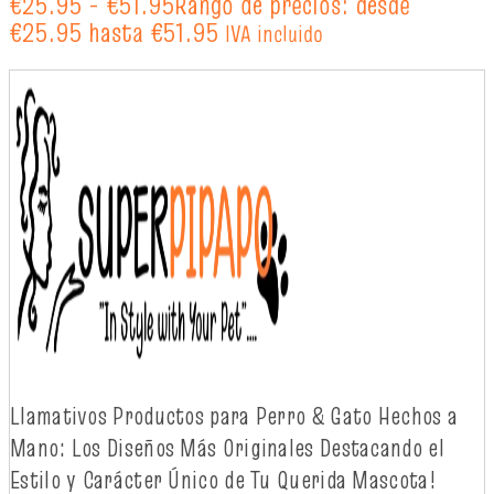
€
25.95
-
€
51.95
Rango de precios: desde
€25.95 hasta €51.95
IVA incluido
Llamativos
Productos
para Perro & Gato
Hechos
a
Mano: Los
Diseños
Más
Originales
Destacando
el
Estilo y
Carácter
Único
de Tu Querida Mascota!