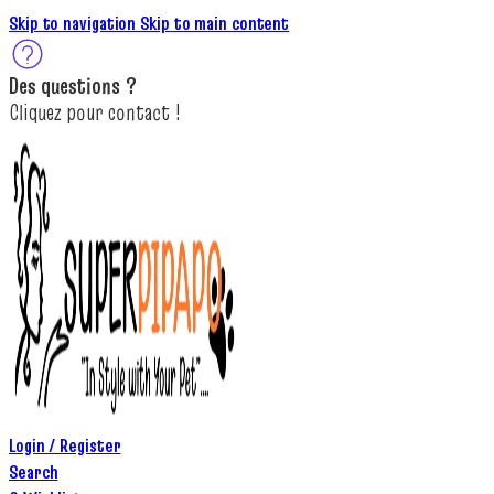
Skip to navigation
Skip to main content
Des
questions ?
C
lique
z
pour
contact
!
Login / Register
Search