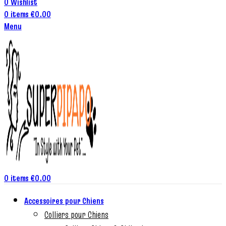
0
Wishlist
0
items
€
0.00
Menu
0
items
€
0.00
Accessoires pour Chiens
Colliers pour Chiens