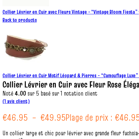
Collier Lévrier en Cuir avec Fleurs Vintage – “Vintage Bloom Fiesta”
Back to products
Collier Lévrier en Cuir Motif Léopard & Pierres – “Camouflage Luxe
Collier Lévrier en Cuir avec Fleur Rose Élég
Noté
4.00
sur 5 basé sur
1
notation client
(
1
avis client)
€
46.95
–
€
49.95
Plage de prix : €46.9
Un collier large et chic pour lévrier avec grande fleur fuchsi