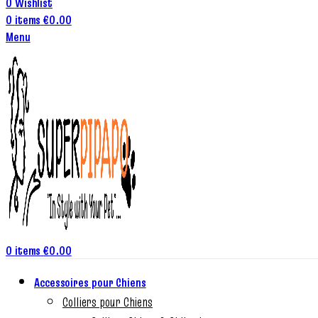
0
Wishlist
0
items
€
0.00
Menu
0
items
€
0.00
Accessoires pour Chiens
Colliers pour Chiens