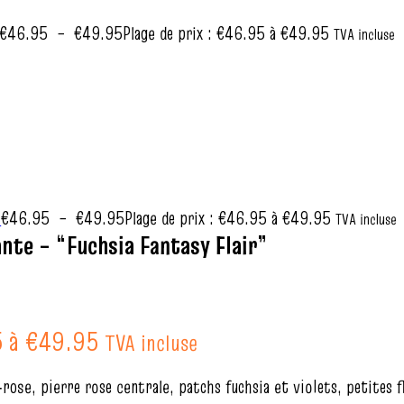
€
46.95
–
€
49.95
Plage de prix : €46.95 à €49.95
TVA incluse
€
46.95
–
€
49.95
Plage de prix : €46.95 à €49.95
”
TVA incluse
ante – “Fuchsia Fantasy Flair”
5 à €49.95
TVA incluse
a‑rose, pierre rose centrale, patchs fuchsia et violets, petites