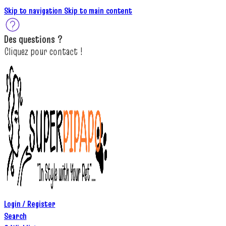
Skip to navigation
Skip to main content
Des
questions ?
C
lique
z
pour
contact
!
Login / Register
Search