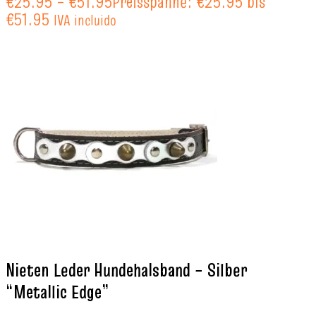
€
25.95
–
€
51.95
Preisspanne: €25.95 bis
€51.95
IVA incluido
Nieten Leder Hundehalsband – Silber
“Metallic Edge”