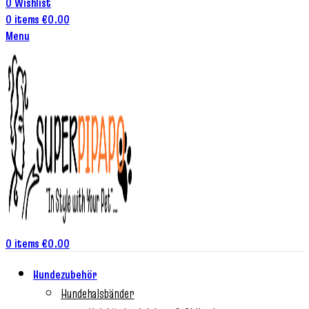
0
Wishlist
0
items
€
0.00
Menu
0
items
€
0.00
Hundezubehör
Hundehalsbänder