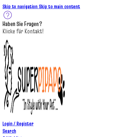
Skip to navigation
Skip to main content
Haben Sie
Fragen
?
K
licke
für
Kontakt!
Login / Register
Search