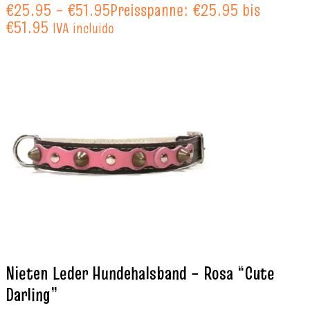
€
25.95
–
€
51.95
Preisspanne: €25.95 bis
€51.95
IVA incluido
Nieten Leder Hundehalsband – Rosa “Cute
Darling”