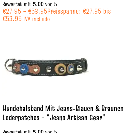
Bewertet mit
5.00
von 5
€
27.95
–
€
53.95
Preisspanne: €27.95 bis
€53.95
IVA incluido
Hundehalsband Mit Jeans‑Blauen & Braunen
Lederpatches – “Jeans Artisan Gear”
Bewertet mit
5.00
von 5