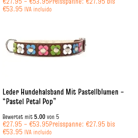
€
27.95
–
€
53.95
Preisspanne: €27.95 bis
€53.95
IVA incluido
Leder Hundehalsband Mit Pastellblumen –
“Pastel Petal Pop”
Bewertet mit
5.00
von 5
€
27.95
–
€
53.95
Preisspanne: €27.95 bis
€53.95
IVA incluido