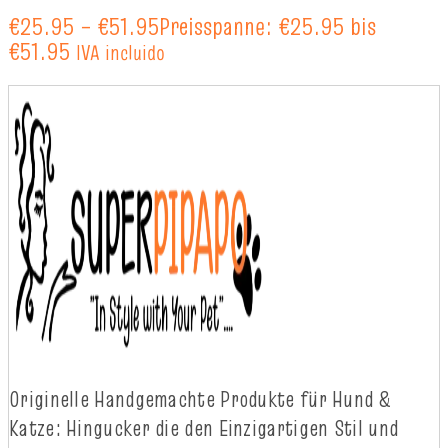
€
25.95
–
€
51.95
Preisspanne: €25.95 bis
€51.95
IVA incluido
Originelle
Handgemachte
Produkte
für
Hund
&
Katze
:
Hingucker
die
d
en
Einzigartigen
Stil
und