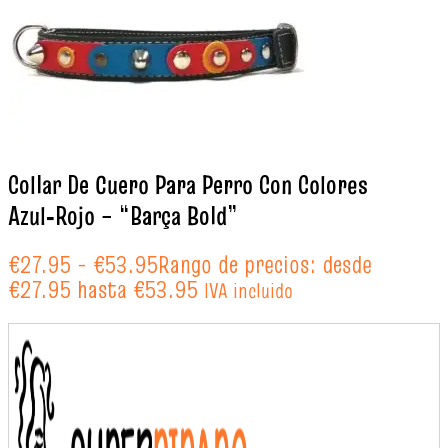
Collar De Cuero Para Perro Con Colores
Azul‑Rojo – “Barça Bold”
€
27.95
-
€
53.95
Rango de precios: desde
€27.95 hasta €53.95
IVA incluido