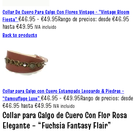
Collar De Cuero Para Galgo Con Flores Vintage – “Vintage Bloom
€
46.95
-
€
49.95
Rango de precios: desde €46.95
Fiesta”
hasta €49.95
IVA incluido
Back to products
Collar para Galgo con Cuero Estampado Leopardo & Piedras –
€
46.95
-
€
49.95
Rango de precios: desde
“Camouflage Luxe”
€46.95 hasta €49.95
IVA incluido
Collar para Galgo de Cuero Con Flor Rosa
Elegante – “Fuchsia Fantasy Flair”