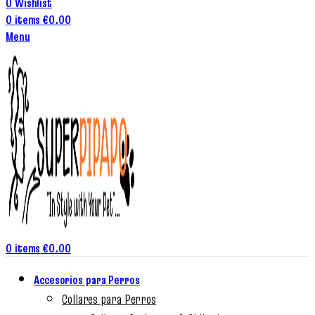
0
Wishlist
0
items
€
0.00
Menu
0
items
€
0.00
Accesorios para Perros
Collares para Perros