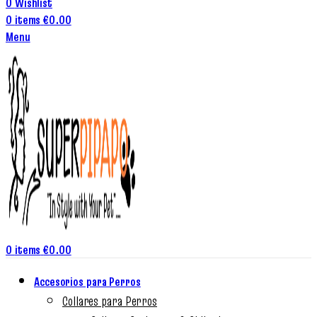
0
Wishlist
0
items
€
0.00
Menu
0
items
€
0.00
Accesorios para Perros
Collares para Perros