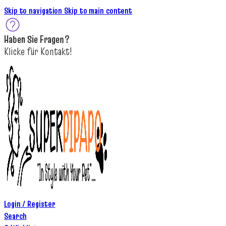
Skip to navigation
Skip to main content
Haben Sie
Fragen
?
K
licke
für
Kontakt!
Login / Register
Search