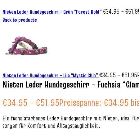
€
34.95
–
€
51.9
Nieten Leder Hundegeschirr – Grün “Forest Bold”
Back to products
€
34.95
–
€
51.95
Nieten Leder Hundegeschirr – Lila “Mystic Chic”
Nieten Leder Hundegeschirr – Fuchsia “Gla
€
34.95
–
€
51.95
Preisspanne: €34.95 bi
Ein fuchsiafarbenes Leder Hundegeschirr mit Nieten, ideal f
sorgen für Komfort und Alltagstauglichkeit.