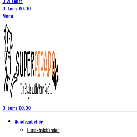
0
Wishlist
0
items
€
0.00
Menu
0
items
€
0.00
Hundezubehör
Hundehalsbänder