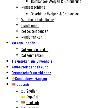
Halsbänder Welpen & Chihuahuas
Hundegeschirre
Geschirre Welpen & Chihuahuas
Windhund Halsbänder
Hundeleinen
Kotbeutelspender
Hundemarken
Katzenzubehör
Katzenhalsbänder
Katzenmarken
Tiermarken aus Olivenholz
Kotbeutelspender Hund
Freundschaftsarmbänder
★
Kundenbewertungen
Deutsch
English
Español
Deutsch