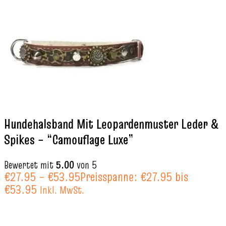
Hundehalsband Mit Leopardenmuster Leder &
Spikes – “Camouflage Luxe”
Bewertet mit
5.00
von 5
€
27.95
–
€
53.95
Preisspanne: €27.95 bis
€53.95
Inkl. MwSt.