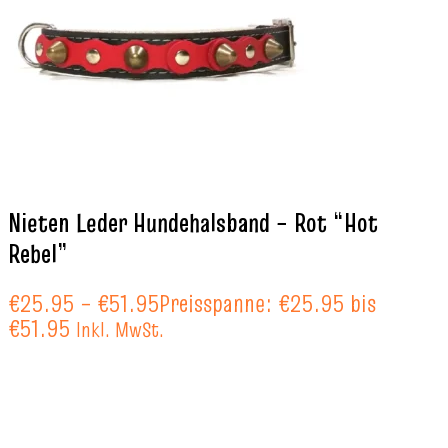
Nieten Leder Hundehalsband – Rot “Hot
Rebel”
€
25.95
–
€
51.95
Preisspanne: €25.95 bis
€51.95
Inkl. MwSt.