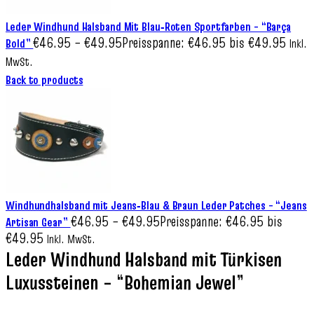
Leder Windhund Halsband Mit Blau‑Roten Sportfarben – “Barça
€
46.95
–
€
49.95
Preisspanne: €46.95 bis €49.95
Bold”
Inkl.
MwSt.
Back to products
Windhundhalsband mit Jeans‑Blau & Braun Leder Patches – “Jeans
€
46.95
–
€
49.95
Preisspanne: €46.95 bis
Artisan Gear”
€49.95
Inkl. MwSt.
Leder Windhund Halsband mit Türkisen
Luxussteinen – “Bohemian Jewel”