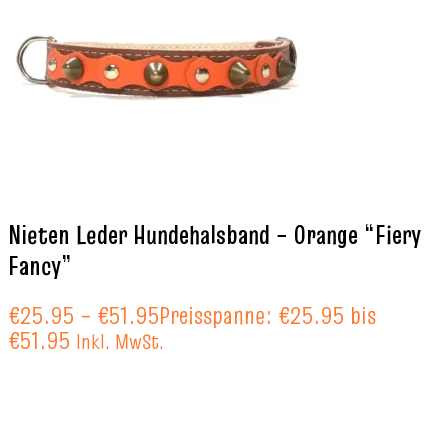
Nieten Leder Hundehalsband – Orange “Fiery
Fancy”
€
25.95
–
€
51.95
Preisspanne: €25.95 bis
€51.95
Inkl. MwSt.