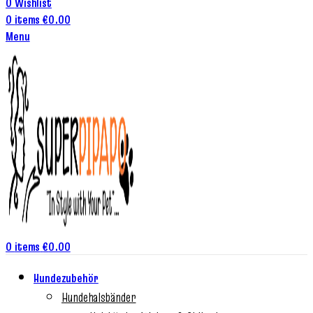
0
Wishlist
0
items
€
0.00
Menu
0
items
€
0.00
Hundezubehör
Hundehalsbänder