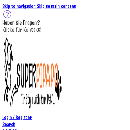
Skip to navigation
Skip to main content
Haben Sie
Fragen
?
K
licke
für
Kontakt!
Login / Register
Search