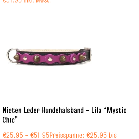
Inkl. MwSt.
Nieten Leder Hundehalsband – Lila “Mystic
Chic”
€
25.95
–
€
51.95
Preisspanne: €25.95 bis