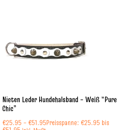
Nieten Leder Hundehalsband – Weiß “Pure
Chic”
€
25.95
–
€
51.95
Preisspanne: €25.95 bis
€51.95