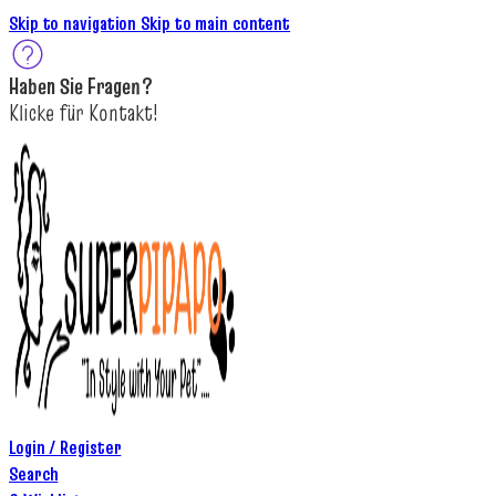
Skip to navigation
Skip to main content
Haben Sie
Fragen
?
K
licke
für
Kontakt!
Login / Register
Search