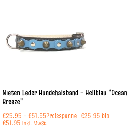
Nieten Leder Hundehalsband – Hellblau “Ocean
Breeze”
€
25.95
–
€
51.95
Preisspanne: €25.95 bis
€51.95
Inkl. MwSt.