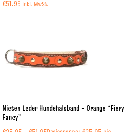
€51.95
Inkl. MwSt.
Nieten Leder Hundehalsband – Orange “Fiery
Fancy”
€
25.95
–
€
51.95
Preisspanne: €25.95 bis