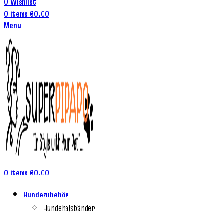
0
Wishlist
0
items
€
0.00
Menu
0
items
€
0.00
Hundezubehör
Hundehalsbänder