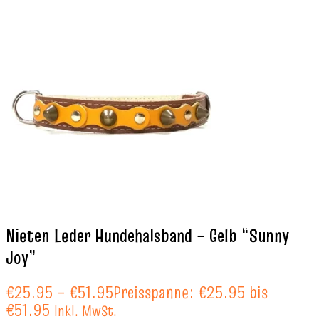
Nieten Leder Hundehalsband – Gelb “Sunny
Joy”
€
25.95
–
€
51.95
Preisspanne: €25.95 bis
€51.95
Inkl. MwSt.