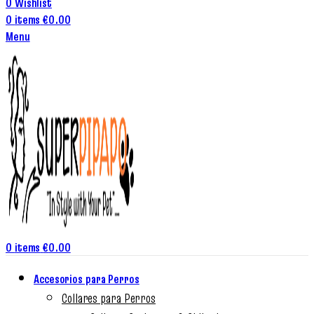
0
Wishlist
0
items
€
0.00
Menu
0
items
€
0.00
Accesorios para Perros
Collares para Perros