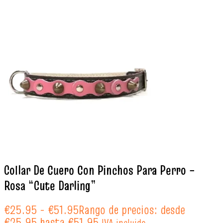
Collar De Cuero Con Pinchos Para Perro –
Rosa “Cute Darling”
€
25.95
-
€
51.95
Rango de precios: desde
€25.95 hasta €51.95
IVA incluido